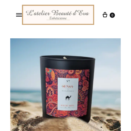
0
L'Atelier
Institut
Beauté
de
d'Eva
Beauté
à
Saint-
Pal-
de-
Mons