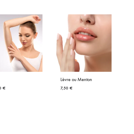
Lèvre ou Menton
Ma
00
€
7,50
€
11