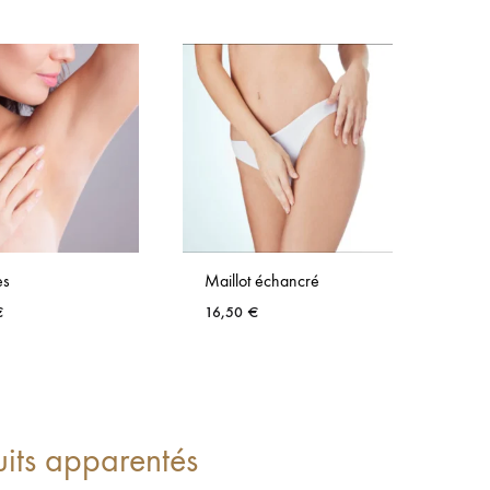
es
Maillot échancré
€
16,50
€
uits apparentés