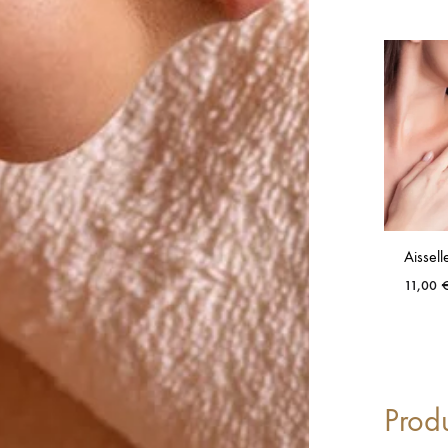
Aissell
11,00
Prod