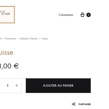
Connexion
0
il
Prestations
Epilation Femme
Cuisse
uisse
8,00
€
tité
AJOUTER AU PANIER
PARTAGER