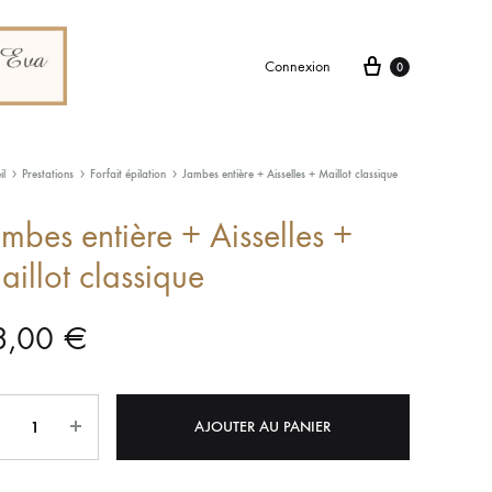
Connexion
0
il
Prestations
Forfait épilation
Jambes entière + Aisselles + Maillot classique
mbes entière + Aisselles +
illot classique
3,00
€
tité
AJOUTER AU PANIER