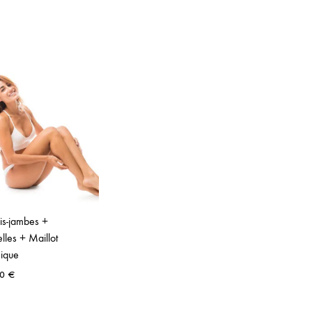
s-jambes +
elles + Maillot
sique
50
€