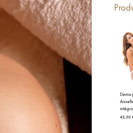
Prod
Demis-
Aissell
intégra
45,50