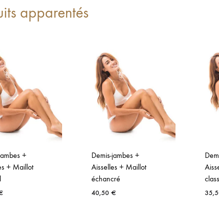
uits apparentés
jambes +
Demis-jambes +
Demi
es + Maillot
Aisselles + Maillot
Aiss
l
échancré
clas
€
40,50
€
35,