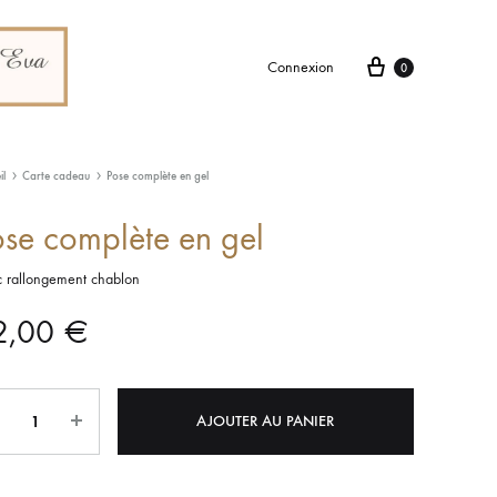
Connexion
0
il
Carte cadeau
Pose complète en gel
se complète en gel
 rallongement chablon
2,00
€
tité
AJOUTER AU PANIER