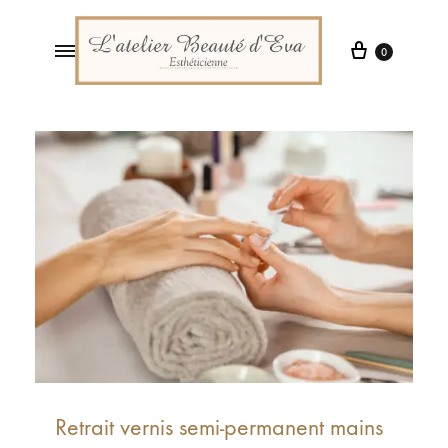
0
L'Atelier
Institut
Beauté
de
d'Eva
Beauté
à
Saint-
Pal-
de-
Mons
Retrait vernis semi-permanent mains