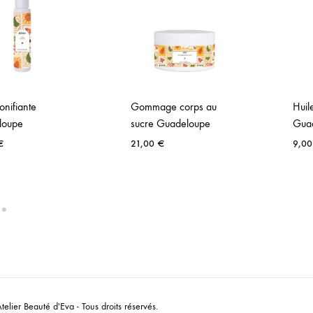
tonifiante
Gommage corps au
Huil
loupe
sucre Guadeloupe
Gua
€
21,00
€
9,0
elier Beauté d'Eva - Tous droits réservés.