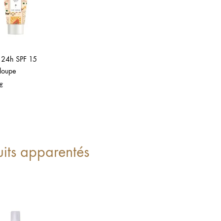
 24h SPF 15
loupe
€
uits apparentés