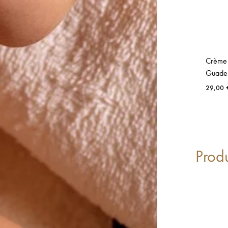
Crème
Guade
29,00
Prod