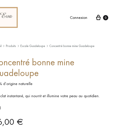
Connexion
0
il
Produits
Escale Guadeloupe
Concentré bonne mine Guadeloupe
oncentré bonne mine
uadeloupe
 d’origine naturelle
clat instantané, qui nourrit et illumine votre peau au quotidien.
l
6,00
€