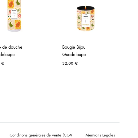
e de douche
Bougie Bijou
Ba
deloupe
Guadeloupe
G
0
€
32,00
€
3
Conditions générales de vente (CGV)
Mentions Légales