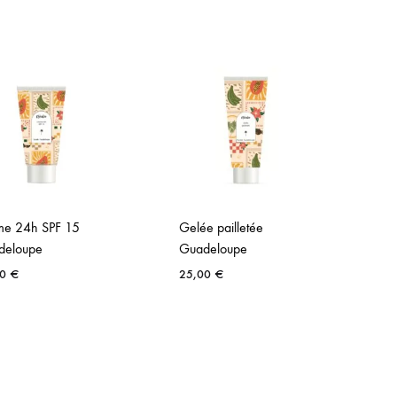
me 24h SPF 15
Gelée pailletée
Ba
deloupe
Guadeloupe
G
00
€
25,00
€
3